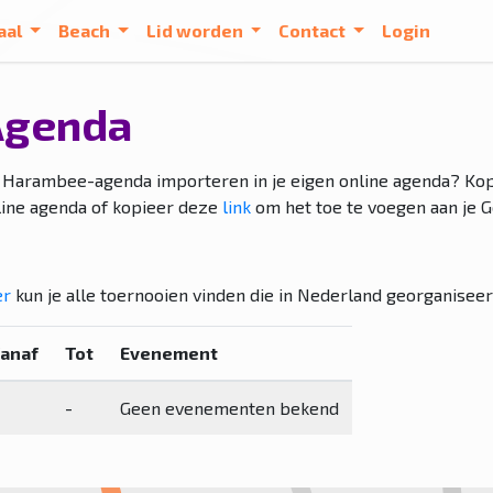
aal
Beach
Lid worden
Contact
Login
Agenda
 Harambee-agenda importeren in je eigen online agenda? Ko
line agenda of kopieer deze
link
om het toe te voegen aan je G
er
kun je alle toernooien vinden die in Nederland georganisee
anaf
Tot
Evenement
-
Geen evenementen bekend