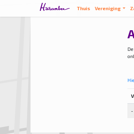
Thuis
Vereniging
Z
De
on
Hi
V
-