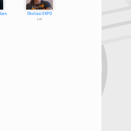
tjes
Okotasi EKPO
Lid