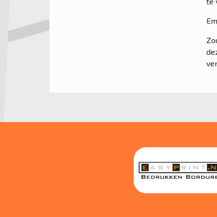
te 
Em
Zod
de
ve