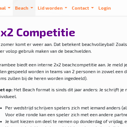
aal
Beach
Lid worden
Contact
Login
x2 Competitie
 zomer komt er weer aan. Dat betekent beachvolleybal! Zoals 
er volop gebruik maken van de beachvelden.
rambee biedt een interne 2x2 beachcompetitie aan. Je meld je 
llen gespeeld worden in teams van 2 personen in zowel een
ams zullen bij de heren worden ingedeeld).
Let op:
Het Beach format is sinds dit jaar anders: Je schrijft je
ividueel.
Per wedstrijd schrijven spelers zich met iemand anders (al
Voor elke ronde kan een speler zich met een andere partne
Je kunt kiezen om deel te nemen op donderdag of vrijdag,