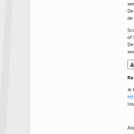
we
De
de 
Sc
of
De
wo
Re
Je 
ht
In
Al