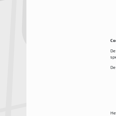
Co
De
sp
De 
He