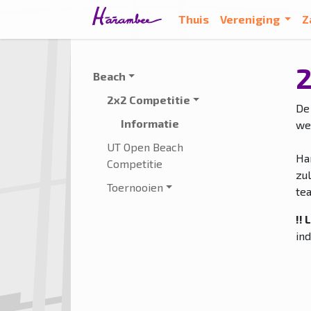
Thuis
Vereniging
Z
2
Beach
2x2 Competitie
De
Informatie
we
UT Open Beach
Ha
Competitie
zu
Toernooien
te
!! 
ind