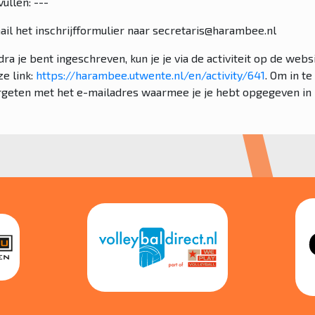
vullen: ---
ail het inschrijfformulier naar secretaris@harambee.nl
ra je bent ingeschreven, kun je je via de activiteit op de we
ze link:
https://harambee.utwente.nl/en/activity/641
. Om in t
rgeten met het e-mailadres waarmee je je hebt opgegeven in he