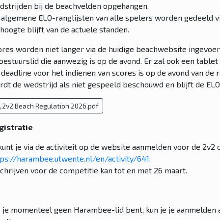
dstrijden bij de beachvelden opgehangen.
 algemene ELO-ranglijsten van alle spelers worden gedeeld vi
hoogte blijft van de actuele standen.
ores worden niet langer via de huidige beachwebsite ingevoer
 bestuurslid die aanwezig is op de avond. Er zal ook een table
 deadline voor het indienen van scores is op de avond van de r
rdt de wedstrijd als niet gespeeld beschouwd en blijft de EL
2v2 Beach Regulation 2026.pdf
gistratie
kunt je via de activiteit op de website aanmelden voor de 2v2 c
tps://harambee.utwente.nl/en/activity/641
.
schrijven voor de competitie kan tot en met 26 maart.
s je momenteel geen Harambee-lid bent, kun je je aanmelden als