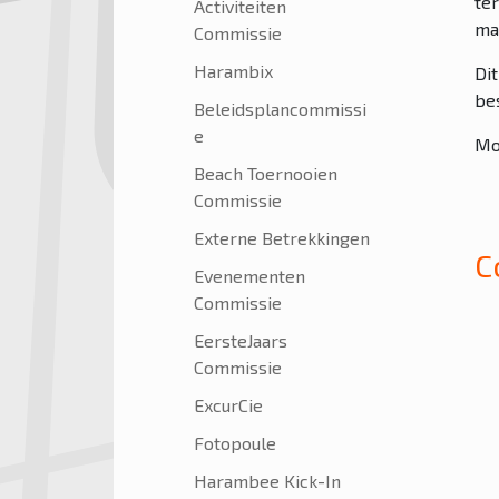
te
Activiteiten
ma
Commissie
Harambix
Di
be
Beleidsplancommissi
e
Moc
Beach Toernooien
Commissie
Externe Betrekkingen
C
Evenementen
Commissie
EersteJaars
Commissie
ExcurCie
Fotopoule
Harambee Kick-In