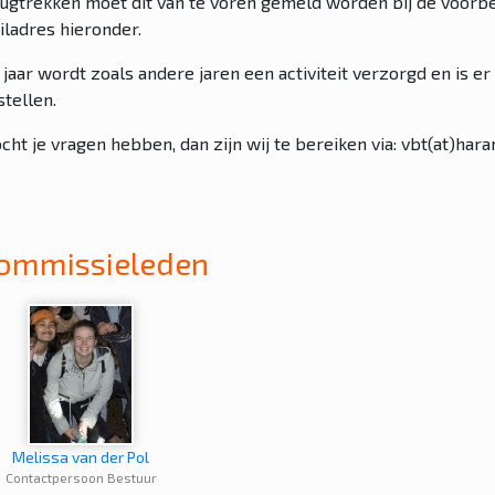
rugtrekken moet dit van te voren gemeld worden bij de voorb
iladres hieronder.
t jaar wordt zoals andere jaren een activiteit verzorgd en is 
stellen.
ht je vragen hebben, dan zijn wij te bereiken via: vbt(at)har
ommissieleden
Melissa van der Pol
Contactpersoon Bestuur