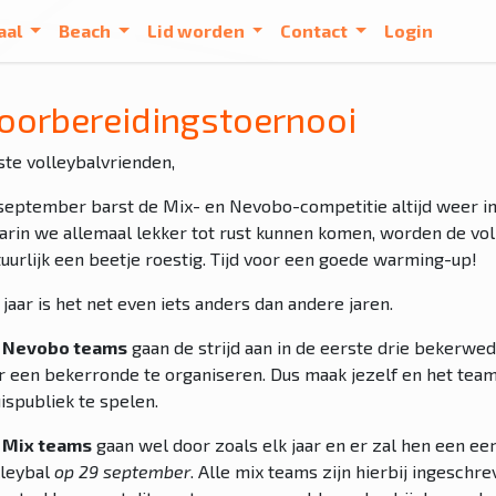
aal
Beach
Lid worden
Contact
Login
oorbereidingstoernooi
ste volleybalvrienden,
 september barst de Mix- en Nevobo-competitie altijd weer in 
arin we allemaal lekker tot rust kunnen komen, worden de vo
tuurlijk een beetje roestig. Tijd voor een goede warming-up!
 jaar is het net even iets anders dan andere jaren.
 Nevobo teams
gaan de strijd aan in de eerste drie bekerwe
ar een bekerronde te organiseren. Dus maak jezelf en het tea
ispubliek te spelen.
 Mix teams
gaan wel door zoals elk jaar en er zal hen een e
lleybal
op 29 september
. Alle mix teams zijn hierbij ingesch