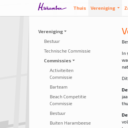
Thuis
Vereniging
Z
V
Vereniging
Bestuur
Be
Technische Commissie
In
wa
Commissies
na
Activiteiten
Commissie
Dit
Barteam
De
Beach Competitie
ja
Commissie
thu
Bestuur
De
vo
Buiten Harambeese