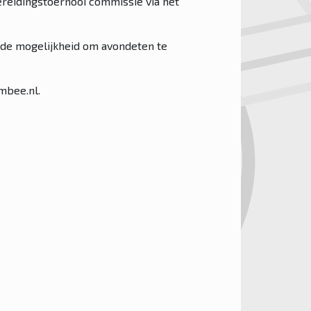
ereidingstoernooi commissie via het
er de mogelijkheid om avondeten te
ambee.nl.