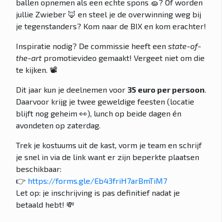
ballen opnemen als een echte spons 🧽? Of worden
jullie Zwieber 🦊 en steel je de overwinning weg bij
je tegenstanders? Kom naar de BIX en kom erachter!
Inspiratie nodig? De commissie heeft een
state-of-
the-art
promotievideo gemaakt! Vergeet niet om die
te kijken. 📽
Dit jaar kun je deelnemen voor
35 euro per persoon
.
Daarvoor krijg je twee geweldige feesten (locatie
blijft nog geheim 👀), lunch op beide dagen én
avondeten op zaterdag.
Trek je kostuums uit de kast, vorm je team en schrijf
je snel in via de link want er zijn beperkte plaatsen
beschikbaar:
👉
https://forms.gle/Eb43friH7arBmTiM7
Let op: je inschrijving is pas definitief nadat je
betaald hebt! 💸