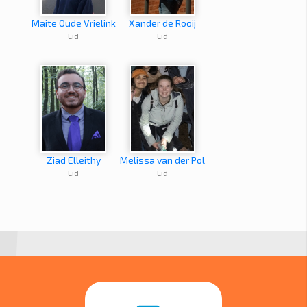
Maite Oude Vrielink
Xander de Rooij
Lid
Lid
Ziad Elleithy
Melissa van der Pol
Lid
Lid