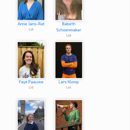
Anne Jans-Rat
Babeth
Lid
Schoenmaker
Lid
Faye Paauwe
Lars Klomp
Lid
Lid